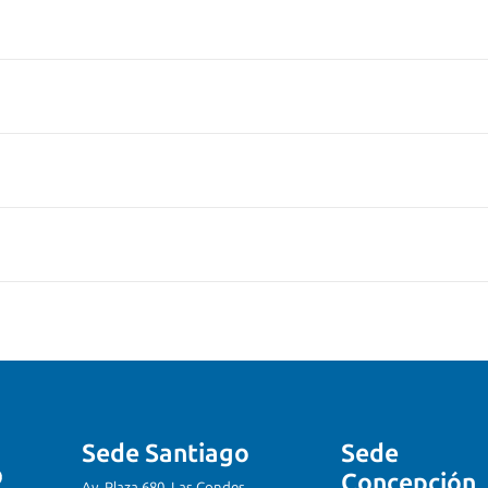
Sede Santiago
Sede
Concepción
Av. Plaza 680, Las Condes