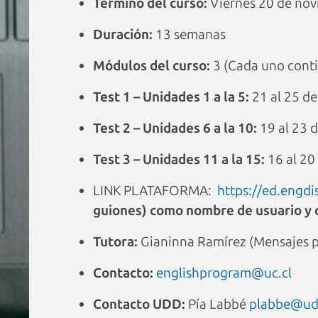
Término del curso:
Viernes 20 de no
Duración:
13 semanas
Módulos del curso:
3 (Cada uno cont
Test 1 – Unidades 1 a la 5:
21 al 25 de
Test 2 – Unidades 6 a la 10:
19 al 23 d
Test 3 – Unidades 11 a la 15:
16 al 20 
LINK PLATAFORMA:
https://ed.engd
guiones) como nombre de usuario y 
Tutora:
Gianinna Ramírez (Mensajes p
Contacto:
englishprogram@uc.cl
Contacto UDD:
Pía Labbé
plabbe@ud