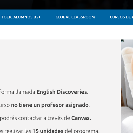
TOEIC ALUMNOS B2+
GLOBAL CLASSROOM
CURSOS DE 
aforma llamada
English Discoveries
.
curso
no tiene un profesor asignado
.
 podrás contactar a través de
Canvas.
s realizar las
15 unidades
del programa.