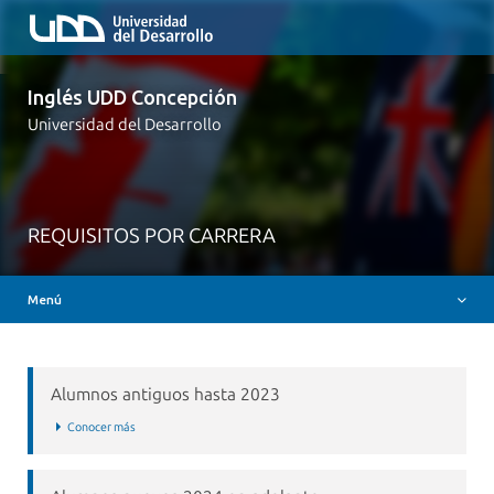
Inglés UDD Concepción
Inicio
Universidad del Desarrollo
Inglés UDD
Curso asincrónico A2-
TOEIC alumnos B2+
REQUISITOS POR CARRERA
Global Classroom
Menú
Cursos de Preparación de Inglés
Alumnos antiguos hasta 2023
Conocer más